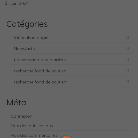
juin 2024
Catégories
fabrication papier
News/actu
presentation livre d'artiste
recherche fond de soutien
recherche fond de soutien
Necessary
Méta
These
cookies
are not
Connexion
optional.
They are
Flux des publications
needed for
Flux des commentaires
the