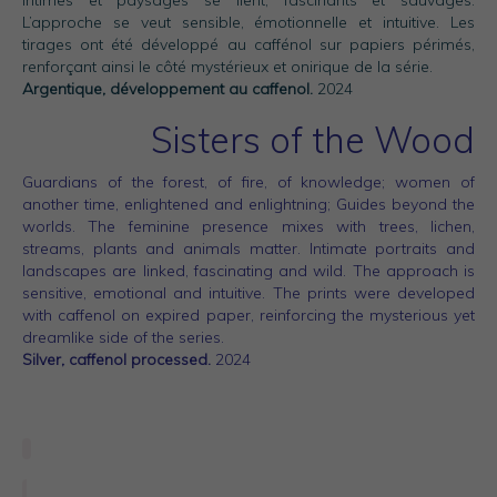
intimes et paysages se lient, fascinants et sauvages.
Photos Inspiration / Voyages
L’approche se veut sensible, émotionnelle et intuitive. Les
tirages ont été développé au caffénol sur papiers périmés,
Boutique
renforçant ainsi le côté mystérieux et onirique de la série.
Argentique, développement au caffenol.
2024
Bio.FR
Sisters of the Wood
Bio.EN
Guardians of the forest, of fire, of knowledge; women of
Contact
another time, enlightened and enlightning; Guides beyond the
worlds. The feminine presence mixes with trees, lichen,
streams, plants and animals matter. Intimate portraits and
landscapes are linked, fascinating and wild. The approach is
sensitive, emotional and intuitive. The prints were developed
with caffenol on expired paper, reinforcing the mysterious yet
dreamlike side of the series.
Silver, caffenol processed.
2024