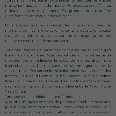
Après mes nombreuses expériences à l’étranger, je m’isole
maintenant aux confins du monde. Re-découverte du "je" au
milieu de rien et de personne. Ce grand départ m’amène
alors à me concentrer sur mes origines.
La mémoire crée sans cesse des images mentales de
moments donnés. Elle sélectionne certains détails, en occulte
d’autres. Le temps passe et comme la neige qui tombe,
recouvre ce qui reste de nos souvenirs.
J’ai grandi auprès de personnes dont je ne me souviens qu’à
travers de vieux clichés. Mais ce sont elles qui m’ont servie de
modèles, qui ont influencé le cours de ma vie. Elles m’ont
transmises les traditions et coutumes de ma région, un mode
de vie simple. Ces souvenirs, si petits soient-ils deviennent des
trésors; Capsule du temps, je les enferme dans de petites
fioles pour mieux les protéger. Des photos contemporaines
des lieux où j’ai grandit font le parallèle entre le "avant" et le
"maintenant".
J’analyse alors la relation entre mémoire et identité.
A partir d’images d’archives, de photos de famille et de textes,
je re-plonge dans mon enfance. Revenir dans le passé, pour
mieux assumer mon présent, et donner raison à mes choix