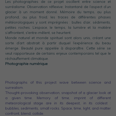
Les photographies de ce projet oscillent entre science et
surréalisme. Observation réflexive; Instantané de l’aspect d’un
glacier à un moment donné. Mémoire du temps, au plus
profond, au plus froid, les traces de différentes phases
météorologiques y sont imprégnées : bulles d’air, sédiments,
petites roches. L’espace, le temps, la lumière et la matière
s’affrontent, s'entre-mêlent, se heurtent.
Monde naturel et monde spirituel sont alors unis, créant une
sorte d’art abstrait à partir duquel l’expérience du beau
émerge. Beauté pure appelée à disparaître. Cette série se
veut rapporteuse de certains enjeux contemporains tel que le
réchauffement climatique.
Photographie numérique
Photographs of this project wave between science and
surrealism.
Thought-provoking observation, snapshot of a glacier look at
a given time. Memory of time, imprint of different
meteorological stage are in its deepest, in its coldest :
bubbles, sediments, small rocks. Space, time, light, and matter
confront, blend, collide.