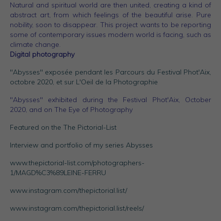
Natural and spiritual world are then united, creating a kind of
abstract art, from which feelings of the beautiful arise. Pure
nobility, soon to disappear. This project wants to be reporting
some of contemporary issues modern world is facing, such as
climate change.
Digital photography
"Abysses" exposée pendant les Parcours du Festival Phot'Aix,
octobre 2020, et sur
L'Oeil de la Photographie
"Abysses" exhibited during the Festival Phot'Aix, October
2020, and on
The Eye of Photography
Featured on the
The Pictorial-List
Interview and portfolio of my series Abysses
www.thepictorial-list.com/photographers-
1/MAGD%C3%89LEINE-FERRU
www.instagram.com/thepictorial.list/
www.instagram.com/thepictorial.list/reels/