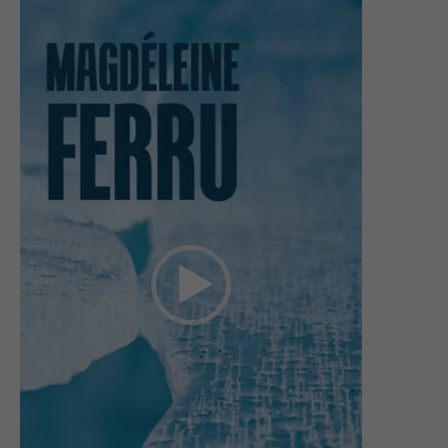
vidéo
Necessary
These
cookies
are not
optional.
They are
needed for
the
website to
function.