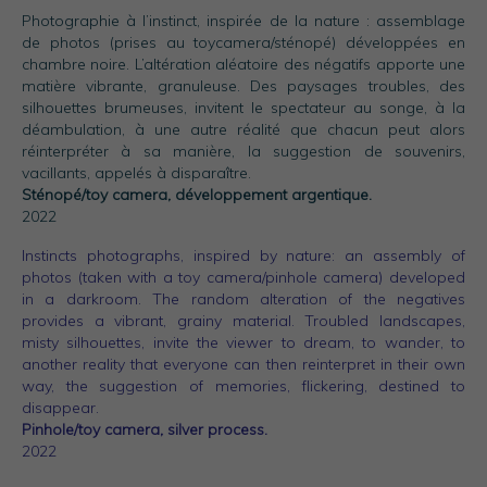
Photographie à l’instinct, inspirée de la nature : assemblage
de photos (prises au toycamera/sténopé) développées en
chambre noire. L’altération aléatoire des négatifs apporte une
matière vibrante, granuleuse. Des paysages troubles, des
silhouettes brumeuses, invitent le spectateur au songe, à la
déambulation, à une autre réalité que chacun peut alors
réinterpréter à sa manière, la suggestion de souvenirs,
vacillants, appelés à disparaître.
Sténopé/toy camera, développement argentique.
2022
Instincts photographs, inspired by nature: an assembly of
photos (taken with a toy camera/pinhole camera) developed
in a darkroom.
The random alteration of the negatives
provides a vibrant, grainy material.
Troubled landscapes,
misty silhouettes, invite the viewer to dream, to wander, to
another reality that everyone can then reinterpret in their own
way, the suggestion of memories, flickering, destined to
disappear.
Pinhole/toy camera, silver process.
2022