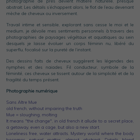
photographié de près devient matière naturelle, presque
abstrait; Les détails s’échappent alors, le flot de l’eau devenant
mèche de cheveux ou inversement.
Travail intime et sensible, explorant sans cesse le moi et le
medium, je dévoile mes sentiments personnels à travers des
photographies de paysages végétaux et aquatiques au sein
desquels je laisse évoluer un corps féminin nu, libéré du
superflu, focalisé sur la pureté de l’instant.
Des dessins faits de cheveux suggèrent les légendes des
nymphes et des naiades. Fil conducteur, symbole de la
féminité, ces cheveux se tissent autour de la simplicité et de la
fragilité du temps présent.
Photographie numérique
Sans Altre Mue
old french, without impairing the truth
Mue = sloughing, molting
It means "the change", in old french it allude to a secret place,
a getaway, even a cage, but also a new start.
Loneliness free, water attracts. Mystery world where the body
becomes natural matter, almost abstract; Details blend