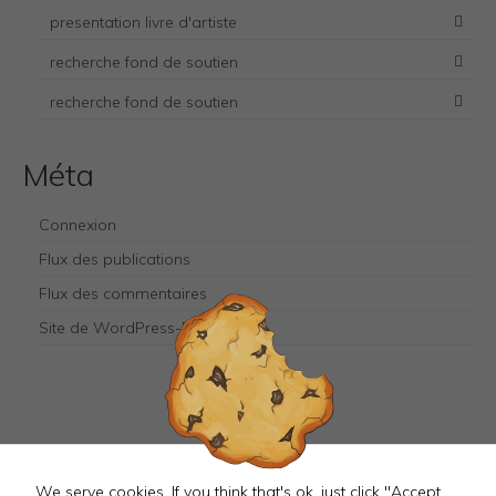
Necessary
presentation livre d'artiste
These
cookies
recherche fond de soutien
are not
optional.
recherche fond de soutien
They are
needed for
the
website to
Méta
function.
Connexion
Flux des publications
Flux des commentaires
Site de WordPress-FR
Mastodon
We serve cookies. If you think that's ok, just click "Accept