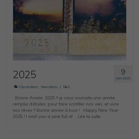
Photos Inspiration / Voyages
Boutique
Bio.FR
Bio.EN
Contact
9
2025
JAN 2025
Classé dans :
News/actu
|
0
Bonne Année 2025 !! je vous souhaite une année
remplie d’étoiles, pour faire scintiller nos vies, et vivre
nos rêves !! Bonne année à tous ! Happy New Year
2025 ! I wish you a year full of …
Lire la suite­­