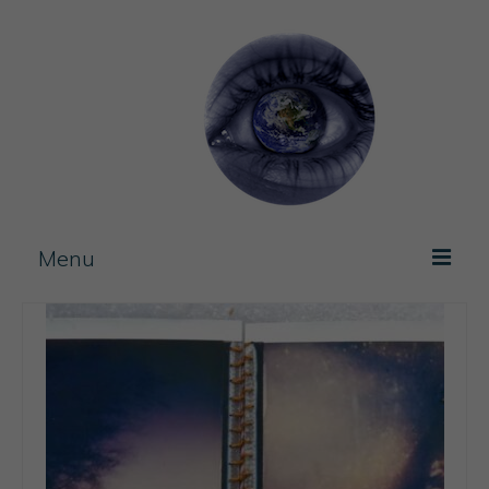
Menu
Photos / experimentation
Artist Book
Journal
Blog