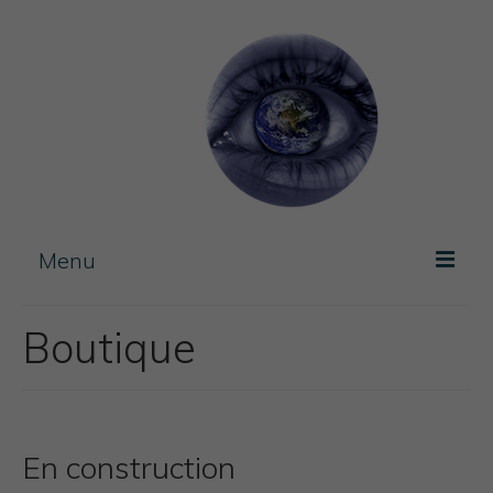
Menu
Photos / experimentation
Boutique
Artist Book
Journal
Blog
En construction