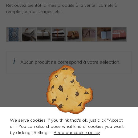
Photos Inspiration / Voyages
Retrouvez bientôt ici mes produits à la vente : carnets à
remplir, journal, tirages, etc…
Boutique
Bio.FR
Bio.EN
Contact
Aucun produit ne correspond à votre sélection.
Mastodon
We serve cookies. If you think that's ok, just click "Accept
all". You can also choose what kind of cookies you want
by clicking "Settings".
Read our cookie policy