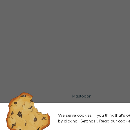
Mastodon
We serve cookies. If you think that's 
by clicking "Settings".
Read our cookie