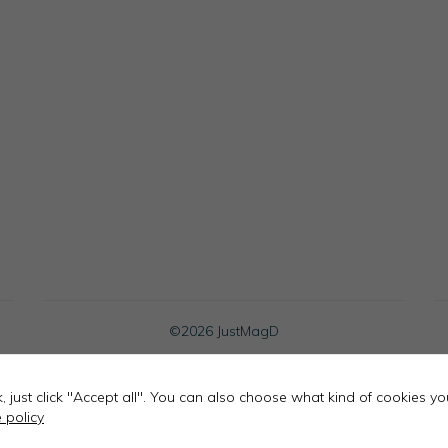
Necessary
These
cookies
are not
optional.
They are
needed for
the
website to
function.
©
2026 JustMagD
ok, just click "Accept all". You can also choose what kind of cookies y
 policy