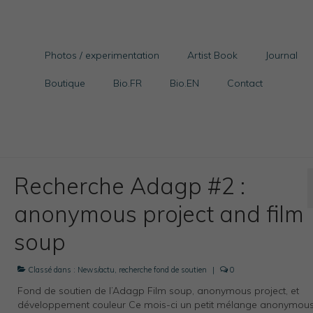
Photos / experimentation
Artist Book
Journal
Boutique
Bio.FR
Bio.EN
Contact
Recherche Adagp #2 :
anonymous project and film
soup
Classé dans :
News/actu
,
recherche fond de soutien
|
0
Fond de soutien de l’Adagp Film soup, anonymous project, et
développement couleur Ce mois-ci un petit mélange anonymou