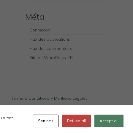
Méta
Connexion
Flux des publications
Flux des commentaires
Site de WordPress-FR
Terms & Conditions
~
Mentions Légales
ou want
Settings
Refuse all
Accept all