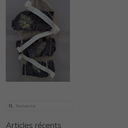
Photos Inspiration / Voyages
Boutique
Bio.FR
Bio.EN
Contact
Rechercher
:
Articles récents