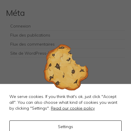
optional.
Méta
They are
needed for
the
Connexion
website to
function.
Flux des publications
Flux des commentaires
Site de WordPress-FR
Mastodon
We serve cookies. If you think that's ok, just click "Accept
all". You can also choose what kind of cookies you want
by clicking "Settings".
Read our cookie policy
Settings