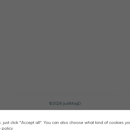
Necessary
These
cookies
are not
optional.
They are
needed for
the
website to
function.
©
2026 JustMagD
ok, just click "Accept all". You can also choose what kind of cookies y
 policy