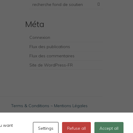
recherche fond de soutien
Méta
Connexion
Flux des publications
Flux des commentaires
Site de WordPress-FR
Terms & Conditions
~
Mentions Légales
ou want
Settings
Refuse all
Accept all