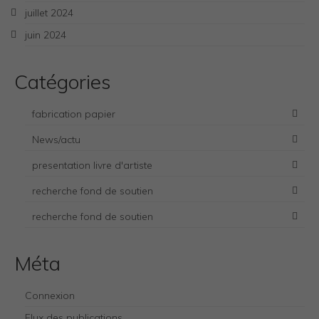
juillet 2024
juin 2024
Catégories
fabrication papier
News/actu
presentation livre d'artiste
recherche fond de soutien
recherche fond de soutien
Necessary
These
Méta
cookies
are not
optional.
Connexion
They are
needed for
Flux des publications