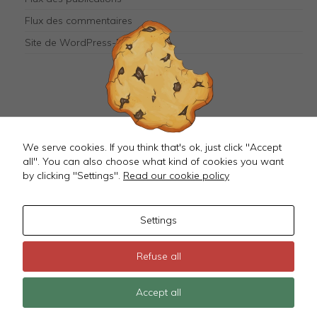
the
website to
Flux des commentaires
function.
Site de WordPress-FR
Mastodon
We serve cookies. If you think that's ok, just click "Accept
all". You can also choose what kind of cookies you want
by clicking "Settings".
Read our cookie policy
Settings
©
2026 JustMagD
Refuse all
Terms & Conditions
~
Mentions Légales
Accept all