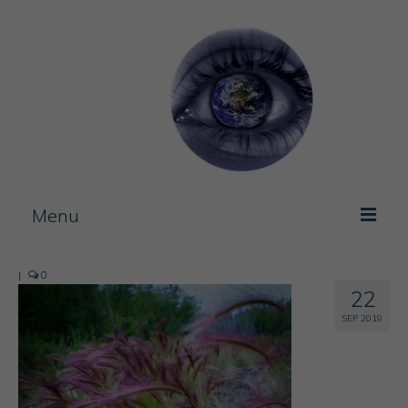
Menu
Photos / experimentation
|
0
22
Artist Book
SEP 2019
Journal
Blog