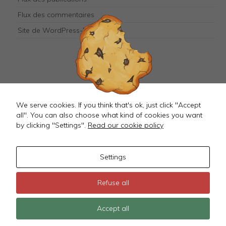
the
website to
Flux des commentaires
function.
Site de WordPress-FR
Mastodon
We serve cookies. If you think that's ok, just click "Accept
all". You can also choose what kind of cookies you want
by clicking "Settings".
Read our cookie policy
Settings
©
2026 JustMagD
Refuse all
Terms & Conditions
~
Mentions Légales
Accept all