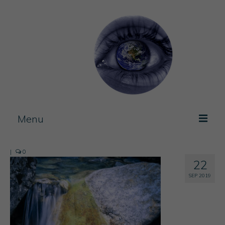
Menu
Photos / experimentation
|
0
22
Artist Book
SEP 2019
Journal
Blog