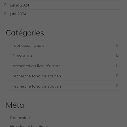
juillet 2024
juin 2024
Catégories
fabrication papier
News/actu
presentation livre d'artiste
recherche fond de soutien
recherche fond de soutien
Necessary
These
Méta
cookies
are not
optional.
Connexion
They are
needed for
Flux des publications