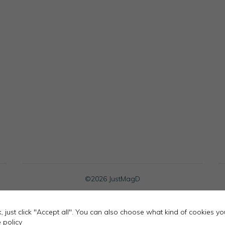
Necessary
These
cookies
are not
optional.
They are
needed for
the
website to
function.
©
2026 JustMagD
ok, just click "Accept all". You can also choose what kind of cookies y
 policy