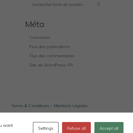
recherche fond de soutien
Méta
Connexion
Flux des publications
Flux des commentaires
Site de WordPress-FR
Terms & Conditions
~
Mentions Légales
ou want
Settings
Refuse all
Accept all