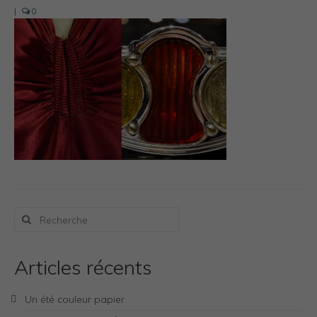
Photos Inspiration / Voyages
|
0
Boutique
Bio.FR
Bio.EN
Contact
Rechercher
:
Articles récents
Un été couleur papier