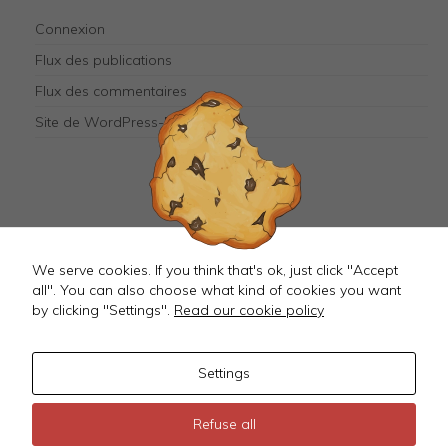
They are
needed for
Connexion
the
website to
Flux des publications
function.
Flux des commentaires
Site de WordPress-FR
Mastodon
We serve cookies. If you think that's ok, just click "Accept
all". You can also choose what kind of cookies you want
by clicking "Settings".
Read our cookie policy
Settings
©
2026 JustMagD
Refuse all