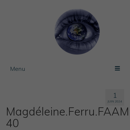
Menu
Photos / experimentation
1
Artist Book
JUIN 2024
Magdéleine.Ferru.FAAM
Journal
40
Blog