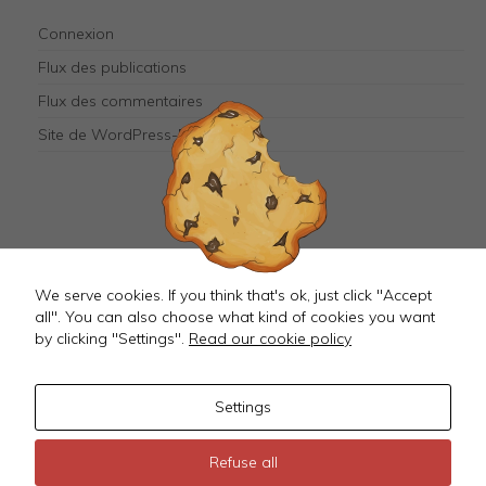
They are
needed for
Connexion
the
website to
Flux des publications
function.
Flux des commentaires
Site de WordPress-FR
Mastodon
We serve cookies. If you think that's ok, just click "Accept
all". You can also choose what kind of cookies you want
by clicking "Settings".
Read our cookie policy
Settings
©
2026 JustMagD
Refuse all