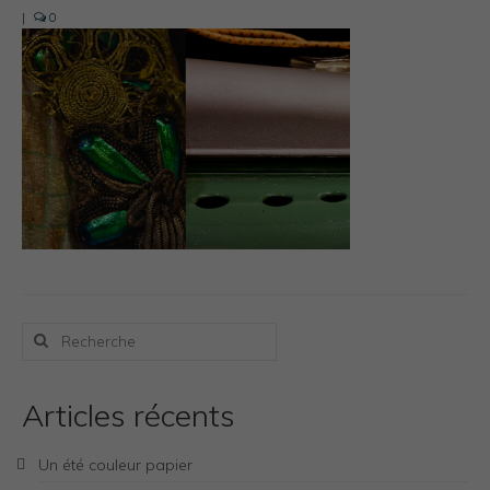
Photos Inspiration / Voyages
|
0
Boutique
Bio.FR
Bio.EN
Contact
Rechercher
:
Articles récents
Un été couleur papier