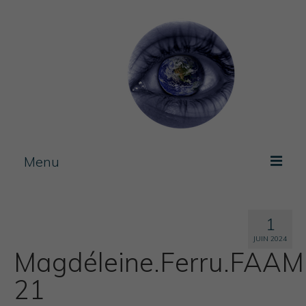
Menu
Photos / experimentation
1
Artist Book
JUIN 2024
Magdéleine.Ferru.FAAM
Journal
21
Blog