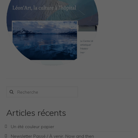
Photos Inspiration / Voyages
Boutique
Bio.FR
Bio.EN
Contact
Rechercher
:
Articles récents
Un été couleur papier
Newsletter Passé / À venir, Now and then