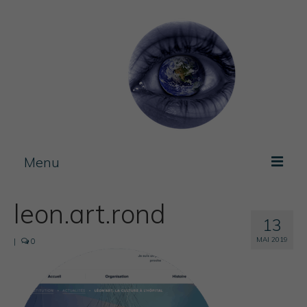
Menu
Photos / experimentation
leon.art.rond
13
Artist Book
MAI 2019
|
0
Journal
Blog