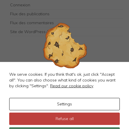
Connexion
needed for
the
Flux des publications
website to
function.
Flux des commentaires
Site de WordPress-FR
Mastodon
We serve cookies. If you think that's ok, just click "Accept
all". You can also choose what kind of cookies you want
by clicking "Settings".
Read our cookie policy
Settings
©
2026 JustMagD
Refuse all