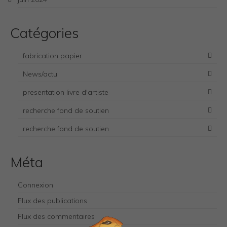
Catégories
fabrication papier
News/actu
presentation livre d'artiste
recherche fond de soutien
recherche fond de soutien
Necessary
Méta
These
cookies
are not
Connexion
optional.
Flux des publications
They are
needed for
Flux des commentaires
the