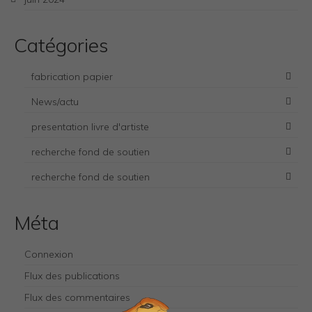
Catégories
fabrication papier
News/actu
presentation livre d'artiste
recherche fond de soutien
recherche fond de soutien
Necessary
Méta
These
cookies
are not
Connexion
optional.
Flux des publications
They are
needed for
Flux des commentaires
the