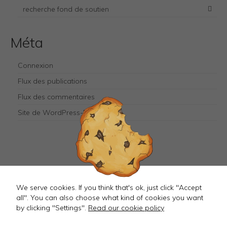
cookies
recherche fond de soutien
are not
optional.
They are
needed for
Méta
the
website to
function.
Connexion
Flux des publications
Flux des commentaires
Site de WordPress-FR
Mastodon
We serve cookies. If you think that's ok, just click "Accept
all". You can also choose what kind of cookies you want
by clicking "Settings".
Read our cookie policy