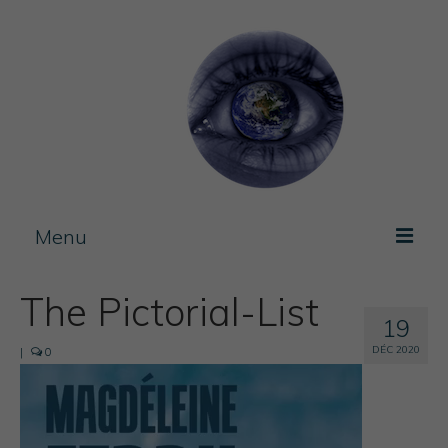
Menu
Photos / experimentation
The Pictorial-List
19
Artist Book
DÉC 2020
|
0
Lecteur
Journal
vidéo
Blog