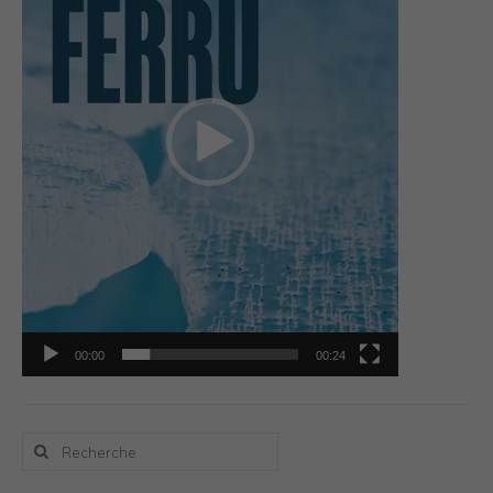
Photos Inspiration / Voyages
Boutique
Bio.FR
Bio.EN
Contact
00:00
00:24
Rechercher
: