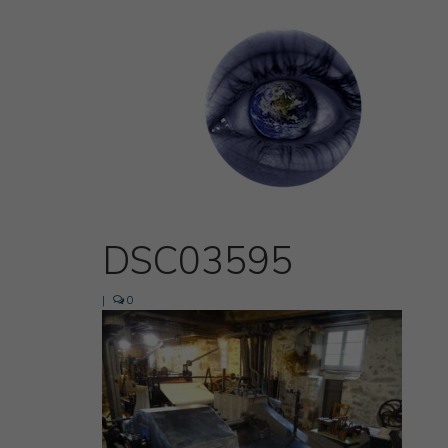
DSC03595
|
0