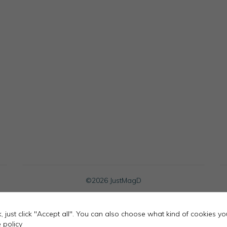
Necessary
These
cookies
are not
optional.
They are
needed for
the
website to
function.
©
2026 JustMagD
ok, just click "Accept all". You can also choose what kind of cookies y
 policy