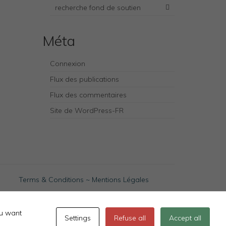
recherche fond de soutien
Méta
Connexion
Flux des publications
Flux des commentaires
Site de WordPress-FR
Terms & Conditions
~
Mentions Légales
ou want
Settings
Refuse all
Accept all