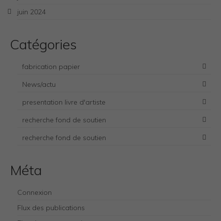
juin 2024
Catégories
fabrication papier
News/actu
presentation livre d'artiste
recherche fond de soutien
recherche fond de soutien
Necessary
Méta
These
cookies
are not
Connexion
optional.
They are
Flux des publications
needed for
the